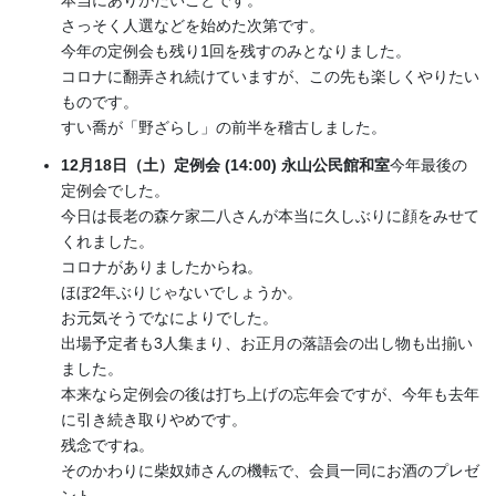
さっそく人選などを始めた次第です。
今年の定例会も残り1回を残すのみとなりました。
コロナに翻弄され続けていますが、この先も楽しくやりたい
ものです。
すい喬が「野ざらし」の前半を稽古しました。
12月18日（土）定例会 (14:00) 永山公民館和室
今年最後の
定例会でした。
今日は長老の森ケ家二八さんが本当に久しぶりに顔をみせて
くれました。
コロナがありましたからね。
ほぼ2年ぶりじゃないでしょうか。
お元気そうでなによりでした。
出場予定者も3人集まり、お正月の落語会の出し物も出揃い
ました。
本来なら定例会の後は打ち上げの忘年会ですが、今年も去年
に引き続き取りやめです。
残念ですね。
そのかわりに柴奴姉さんの機転で、会員一同にお酒のプレゼ
ント。