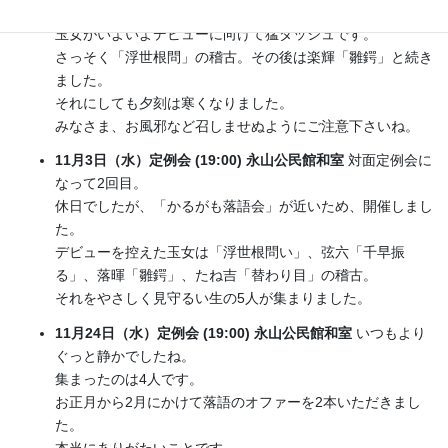
さて、いよいよ落語会本番も近づき、番組も決まりました。
玉女がいよいよデビューに向けて猛ダッシュです。
さっそく「浮世根問」の稽古。その後は楽輝「雛鍔」と続き
ました。
それにしても夕刻は寒くなりました。
みなさま、お風邪など召しませぬようにご注意下さいね。
11月3日（水）定例会 (19:00) 永山公民館和室
対面定例会に
なって2回目。
休日でしたが、「かるがも落語会」が近いため、開催しまし
た。
デビューを控えた玉女は「浮世根問い」、弦六「千早振
る」、落暉「雛鍔」、たね吉「替わり目」の稽古。
それをやさしく見守るい生の5人が集まりました。
11月24日（水）定例会 (19:00) 永山公民館和室
いつもより
ぐっと静かでしたね。
集まったのは4人です。
お正月から2月にかけて落語のオファーを2本いただきまし
た。
本当にありがたいことです。